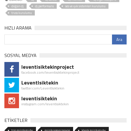
düğün dj
dj performans
ses ve ışık sistemleri kurulumu
truss kurulumu
HIZLI ARAMA
SOSYAL MEDYA
leventisiktekinproject
facebook.com/leventisiktekinproject
LeventIsiktekin
twitter.com/LeventIsiktekin
leventisiktekin
instagram.com/leventisiktekin
ETİKETLER
trio müzik grubu
müzik organizasyon
klasik müzik grubu