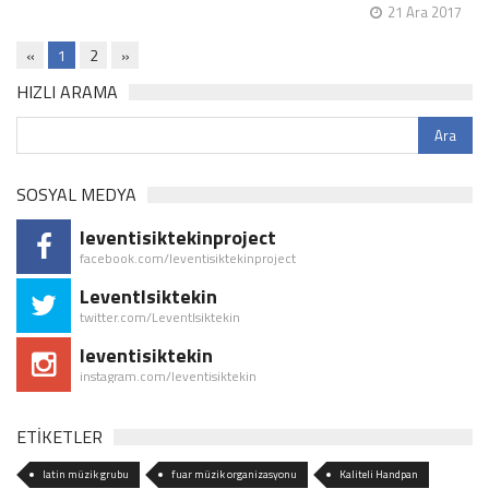
21 Ara 2017
«
1
2
»
HIZLI ARAMA
SOSYAL MEDYA
leventisiktekinproject
facebook.com/leventisiktekinproject
LeventIsiktekin
twitter.com/LeventIsiktekin
leventisiktekin
instagram.com/leventisiktekin
ETİKETLER
latin müzik grubu
fuar müzik organizasyonu
Kaliteli Handpan