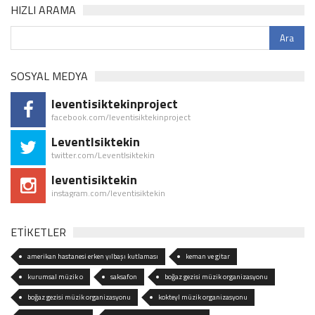
HIZLI ARAMA
SOSYAL MEDYA
leventisiktekinproject
facebook.com/leventisiktekinproject
LeventIsiktekin
twitter.com/LeventIsiktekin
leventisiktekin
instagram.com/leventisiktekin
ETİKETLER
amerikan hastanesi erken yılbaşı kutlaması
keman ve gitar
kurumsal müzik o
saksafon
boğaz gezisi müzik organizasyonu
boğaz gezisi müzik organizasyonu
kokteyl müzik organizasyonu