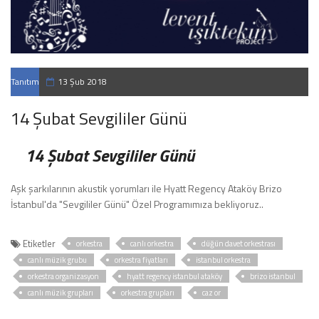
Tanıtım
13 Şub 2018
14 Şubat Sevgililer Günü
14 Şubat Sevgililer Günü
Aşk şarkılarının akustik yorumları ile Hyatt Regency Ataköy Brizo
İstanbul'da "Sevgililer Günü" Özel Programımıza bekliyoruz..
Etiketler
orkestra
canlı orkestra
düğün davet orkestrası
canlı müzik grubu
orkestra fiyatları
istanbul orkestra
orkestra organizasyon
hyatt regency istanbul ataköy
brizo istanbul
canlı müzik grupları
orkestra grupları
caz or