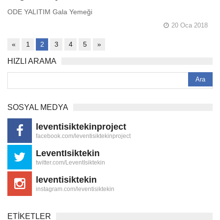
ODE YALITIM Gala Yemeği
20 Oca 2018
«
1
2
3
4
5
»
HIZLI ARAMA
SOSYAL MEDYA
leventisiktekinproject
facebook.com/leventisiktekinproject
LeventIsiktekin
twitter.com/LeventIsiktekin
leventisiktekin
instagram.com/leventisiktekin
ETİKETLER