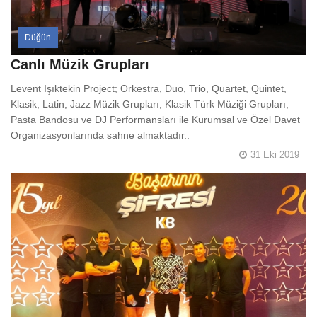
Düğün
Canlı Müzik Grupları
Levent Işıktekin Project; Orkestra, Duo, Trio, Quartet, Quintet,
Klasik, Latin, Jazz Müzik Grupları, Klasik Türk Müziği Grupları,
Pasta Bandosu ve DJ Performansları ile Kurumsal ve Özel Davet
Organizasyonlarında sahne almaktadır..
31 Eki 2019