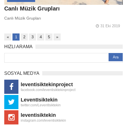
Canlı Müzik Grupları
Canlı Müzik Grupları
31 Eki 2019
«
1
2
3
4
5
»
HIZLI ARAMA
SOSYAL MEDYA
leventisiktekinproject
facebook.com/leventisiktekinproject
LeventIsiktekin
twitter.com/LeventIsiktekin
leventisiktekin
instagram.com/leventisiktekin