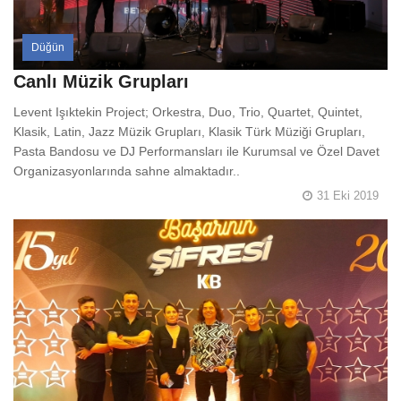
Düğün
Canlı Müzik Grupları
Levent Işıktekin Project; Orkestra, Duo, Trio, Quartet, Quintet,
Klasik, Latin, Jazz Müzik Grupları, Klasik Türk Müziği Grupları,
Pasta Bandosu ve DJ Performansları ile Kurumsal ve Özel Davet
Organizasyonlarında sahne almaktadır..
31 Eki 2019