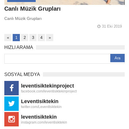
Canlı Müzik Grupları
Canlı Müzik Grupları
31 Eki 2019
«
1
2
3
4
»
HIZLI ARAMA
SOSYAL MEDYA
leventisiktekinproject
facebook.com/leventisiktekinproject
LeventIsiktekin
twitter.com/LeventIsiktekin
leventisiktekin
instagram.com/leventisiktekin