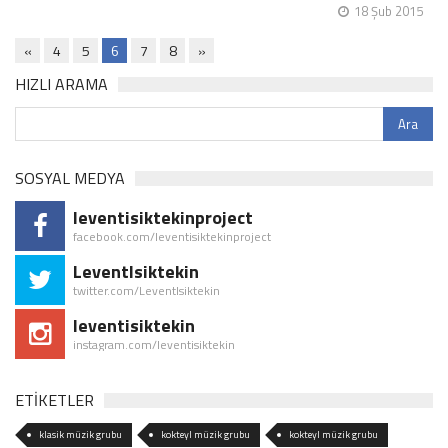
18 Şub 2015
«
4
5
6
7
8
»
HIZLI ARAMA
SOSYAL MEDYA
leventisiktekinproject
facebook.com/leventisiktekinproject
LeventIsiktekin
twitter.com/LeventIsiktekin
leventisiktekin
instagram.com/leventisiktekin
ETİKETLER
klasik müzik grubu
kokteyl müzik grubu
kokteyl müzik grubu