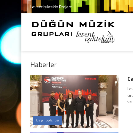
Levent Işıktekin Project
Haberler
Ca
Lev
Gru
ve 
Bayi Toplantısı