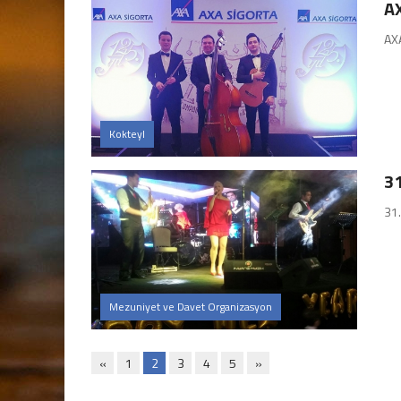
AX
AXA
Kokteyl
3
31
Mezuniyet ve Davet Organizasyon
«
1
2
3
4
5
»