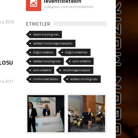
leventisiktekin
instagram.com/leventisiktekin
ca 2018
ETİKETLER
klasik müzik grubu
kokteyl müzik organizasyonu
düğün orkestra
düğün orkestrası
ALOSU
kokteyl müzik grubu
canlı orkestra
canlı orkestra
müzik organizasyon
cumhuriyet balosu
kokteyl müzik grubu
Ara 2017