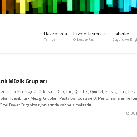
Hakkımızda
Hizmetlerimiz
Haberler
Tarihçe
Orkestra-Fasıl
Duyuru ve Bilgi
nlı Müzik Grupları
ent Işıktekin Project; Orkestra, Duo, Trio, Quartet, Quintet, Klasik, Latin, Jaz
pları, Klasik Türk Müziği Grupları, Pasta Bandosu ve DJ Performansları ile K
Özel Davet Organizasyonlarında sahne almaktadır..
30 