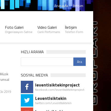
Anasayfa
İletişim
Foto Galeri
Video Galeri
İletişim
Organizasyon-Sahne
Canlı Performans
Telefon-Form
HIZLI ARAMA
z Müzik
SOSYAL MEDYA
urumsal
leventisiktekinproject
facebook.com/leventisiktekinproject
Eki 2019
LeventIsiktekin
twitter.com/LeventIsiktekin