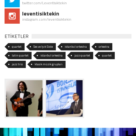
twitter.com/LeventIsiktekin
leventisiktekin
instagram.com/leventisiktekin
ETİKETLER
quartet
Ses ve Işık Siste
istanbul orkestra
orkestra
latin quartet
istanbul orkestra
jazz quartet
quartet
jazz trio
klasik müzik grupları