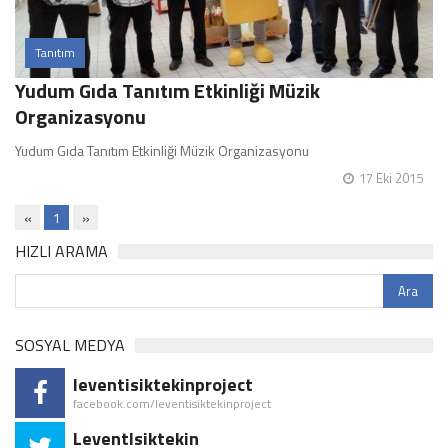
Tanıtım
Yudum Gıda Tanıtım Etkinliği Müzik
Organizasyonu
Yudum Gıda Tanıtım Etkinliği Müzik Organizasyonu
17 Eki 2015
«
1
»
HIZLI ARAMA
SOSYAL MEDYA
leventisiktekinproject
facebook.com/leventisiktekinproject
LeventIsiktekin