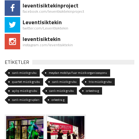
leventisiktekinproject
facebook.com/leventisiktekinproject
LeventIsiktekin
twitter.com/LeventIsiktekin
leventisiktekin
instagram.com/leventisiktekin
ETİKETLER
canlı müzik grubu
meydan mobilya fuar müzik organizasyonu
quartet müzik grubu
canlı müzik grubu
trio müzik grubu
açılış müzik grubu
canlı müzik grubu
orkestra g
canlı müzik grupları
orkestra g